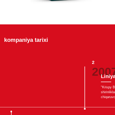
kompaniya tarixi
2
200
Liniya
"Krispy 
shirinlikla
chiqaruvc
tushdi