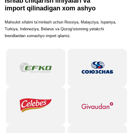
Ishlab chiqarish liniyalari va
import qilinadigan xom ashyo
Mahsulot sifatini ta’minlash uchun Rossiya, Malayziya, Ispaniya,
Turkiya, Indoneziya, Belarus va Qozog‘istonning yetakchi
brendlaridan xomashyo import qilamiz.