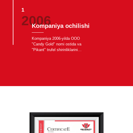
1
2006
Kompaniya ochilishi
Kompaniya 2006-yilda OOO
"Candy Gold" nomi ostida va
"Pikant" trufel shirinliklarini
ishlab chiqarishni boshladi.