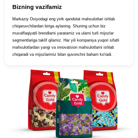
Bizning vazifamiz
Markaziy Osiyodagi eng yirik qandolat mahsulotlari ishlab
chiqaruvchilardan biriga aylaning. Shuning uchun biz
muvaffaqiyatli brendlarni yaratamiz va ularni turli mijozlar
segmentlariga taklif qilamiz. Har yili kompaniya yuqori sifatli
mahsulotlardan yangi va innovatsion mahsulotlarni ishlab
chiqaradi va mijozlarimiz bilan quvonchni baham ko'radi.