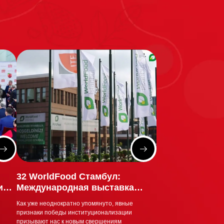
32 WorldFood Стамбул:
ия,
Международная выставка
я
пищевых продуктов и
Как уже неоднократно упомянуто, явные
технологий переработки
признаки победы институционализации
призывают нас к новым свершениям