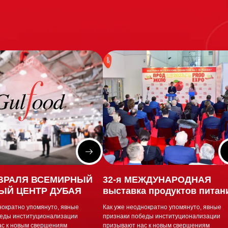
ЕВРАЛЯ ВСЕМИРНЫЙ
32-я МЕЖДУНАРОДНАЯ
ЫЙ ЦЕНТР ДУБАЯ
выставка продуктов питан
напитков и пищевого сырь
нократно упомянуто, явные
Как уже неоднократно упомянуто, явные
беды институционализации
признаки победы институционализации
ас к новым свершениям
призывают нас к новым свершениям