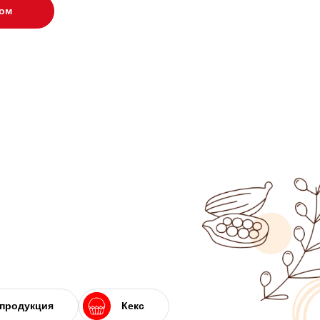
ром
 продукция
Кекс