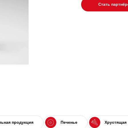
Стать партнё
ьная продукция
Печенье
Хрустящая