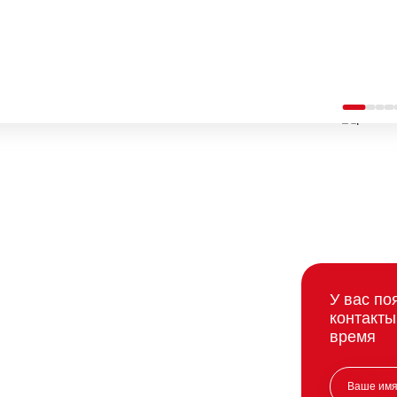
У вас по
контакты
время