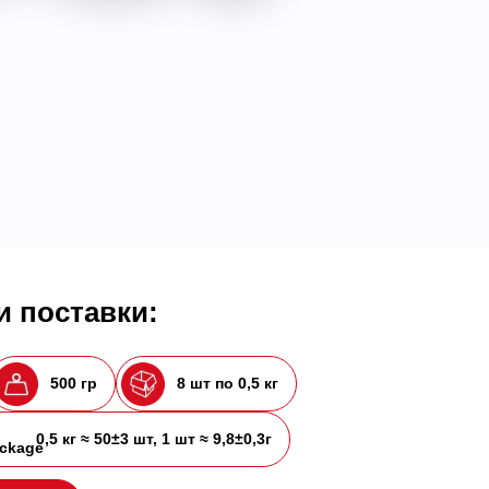
 поставки:
500 гр
8 шт по 0,5 кг
0,5 кг ≈ 50±3 шт, 1 шт ≈ 9,8±0,3г