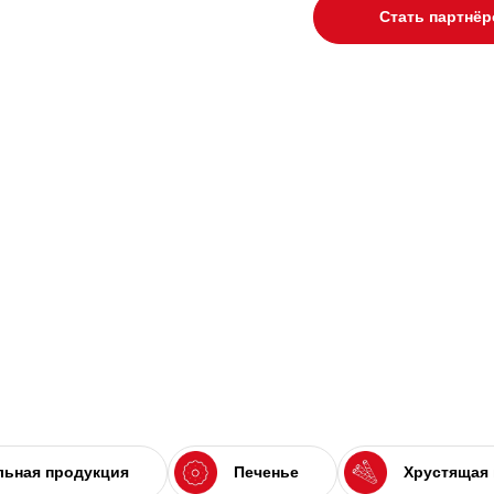
Стать партнё
ьная продукция
Печенье
Хрустящая