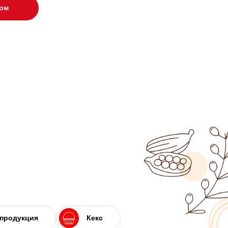
ром
 продукция
Кекс