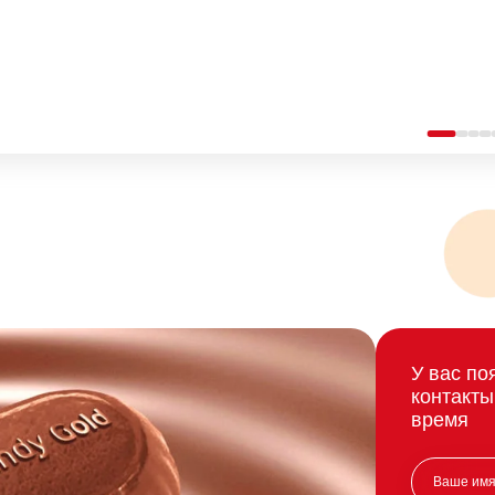
У вас по
контакты
время