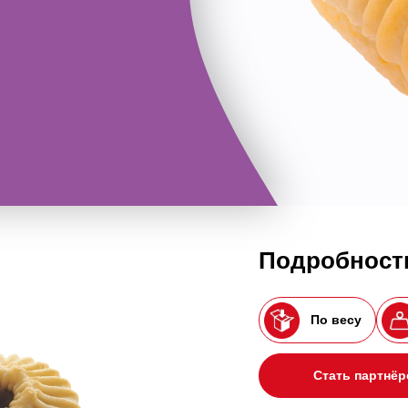
Подробности
По весу
Стать партнё