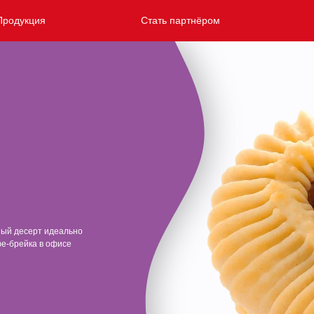
Продукция
Стать партнёром
ный десерт идеально
фе-брейка в офисе