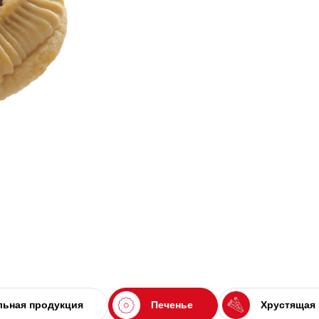
ьная продукция
Печенье
Хрустящая