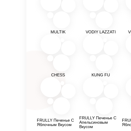
MULTIK
VODIY LAZZATI
V
CHESS
KUNG FU
FRULLY Печенье С
FRULLY Печенье С
FRU
Апельсиновым
Яблочным Вкусом
Ябл
Вкусом