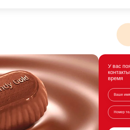
У вас по
контакты
время