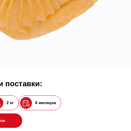
 поставки:
2 кг
6 месяцев
ром