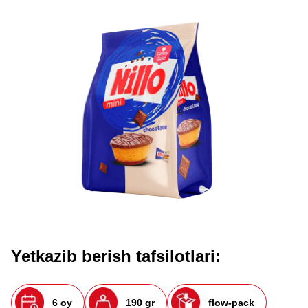
Yetkazib berish tafsilotlari:
6 oy
190 gr
flow-pack