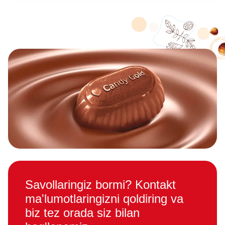
Savollaringiz bormi? Kontakt
ma'lumotlaringizni qoldiring va
biz tez orada siz bilan