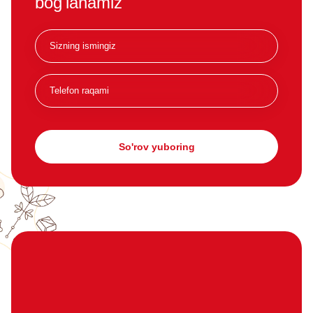
bog'lanamiz
So'rov yuboring