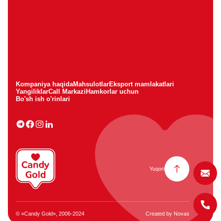
Kompaniya haqida
Mahsulotlar
Eksport mamlakatlari
Yangiliklar
Call Markazi
Hamkorlar uchun
Bo'sh ish o'rinlari
Yuqori
© «Candy Gold», 2006-2024
Created by
Novas