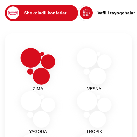
Shokoladli konfetlar
Vaflili tayoqchalar
ZIMA
VESNA
YAGODA
TROPIK