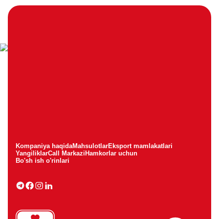
Kompaniya haqida
Mahsulotlar
Eksport mamlakatlari
Yangiliklar
Call Markazi
Hamkorlar uchun
Bo'sh ish o'rinlari