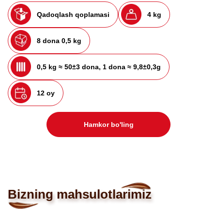
Qadoqlash qoplamasi
4 kg
8 dona 0,5 kg
0,5 kg ≈ 50±3 dona, 1 dona ≈ 9,8±0,3g
12 oy
Hamkor bo'ling
Bizning mahsulotlarimiz