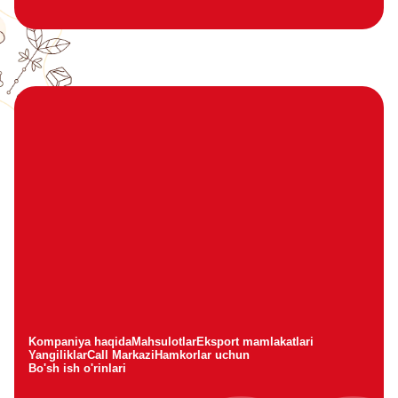
Kompaniya haqida
Mahsulotlar
Eksport mamlakatlari
Yangiliklar
Call Markazi
Hamkorlar uchun
Bo'sh ish o'rinlari