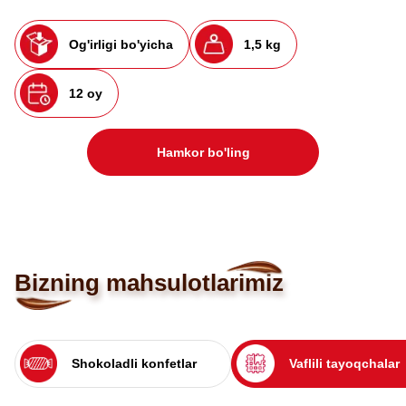
Og'irligi bo'yicha
1,5 kg
12 oy
Hamkor bo'ling
Bizning mahsulotlarimiz
Shokoladli konfetlar
Vaflili tayoqchalar