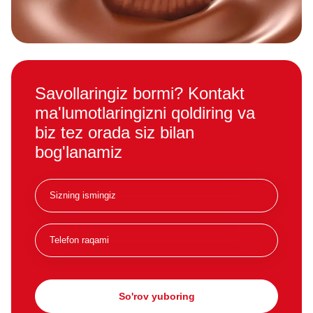
Savollaringiz bormi? Kontakt
ma'lumotlaringizni qoldiring va
biz tez orada siz bilan
bog'lanamiz
So'rov yuboring