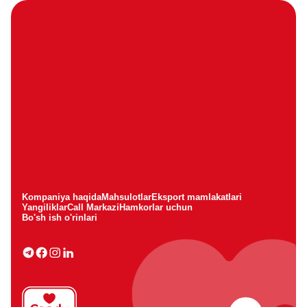
Kompaniya haqida
Mahsulotlar
Eksport mamlakatlari
Yangiliklar
Call Markazi
Hamkorlar uchun
Bo'sh ish o'rinlari