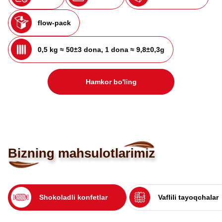
flow-pack
0,5 kg ≈ 50±3 dona, 1 dona ≈ 9,8±0,3g
Hamkor bo'ling
Bizning mahsulotlarimiz
Shokoladli konfetlar
Vaflili tayoqchalar