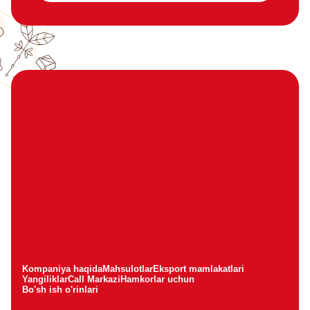
Kompaniya haqida
Mahsulotlar
Eksport mamlakatlari
Yangiliklar
Call Markazi
Hamkorlar uchun
Bo'sh ish o'rinlari