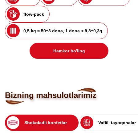
flow-pack
0,5 kg ≈ 50±3 dona, 1 dona ≈ 9,8±0,3g
Hamkor bo'ling
Bizning mahsulotlarimiz
Shokoladli konfetlar
Vaflili tayoqchalar