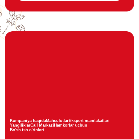
Kompaniya haqida
Mahsulotlar
Eksport mamlakatlari
Yangiliklar
Call Markazi
Hamkorlar uchun
Bo'sh ish o'rinlari