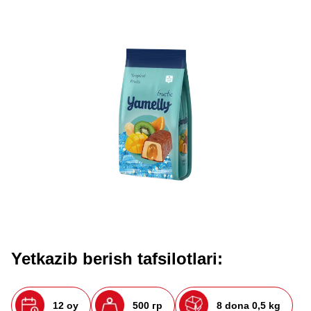
Yetkazib berish tafsilotlari:
12 oy
500 гр
8 dona 0,5 kg