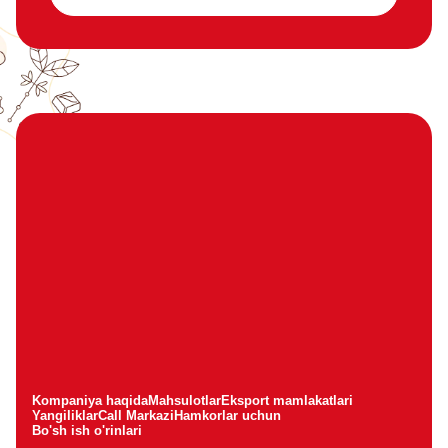
Kompaniya haqida
Mahsulotlar
Eksport mamlakatlari
Yangiliklar
Call Markazi
Hamkorlar uchun
Bo'sh ish o'rinlari