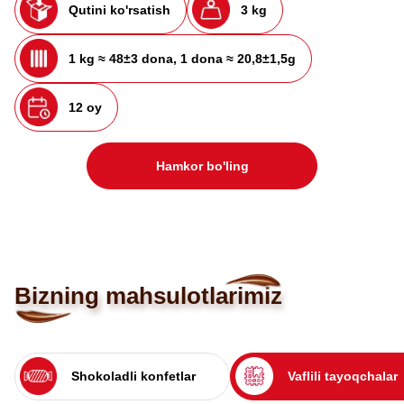
Qutini ko'rsatish
3 kg
1 kg ≈ 48±3 dona, 1 dona ≈ 20,8±1,5g
12 oy
Hamkor bo'ling
Bizning mahsulotlarimiz
Shokoladli konfetlar
Vaflili tayoqchalar