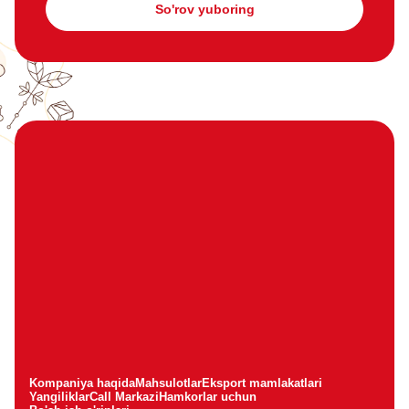
So'rov yuboring
Kompaniya haqida
Mahsulotlar
Eksport mamlakatlari
Yangiliklar
Call Markazi
Hamkorlar uchun