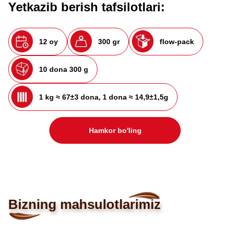
Yetkazib berish tafsilotlari:
12 oy
300 gr
flow-pack
10 dona 300 g
1 kg ≈ 67±3 dona, 1 dona ≈ 14,9±1,5g
Hamkor bo'ling
Bizning mahsulotlarimiz