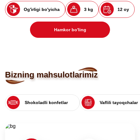
Og'irligi bo'yicha
3 kg
12 oy
Hamkor bo'ling
Bizning mahsulotlarimiz
Shokoladli konfetlar
Vaflili tayoqchalar