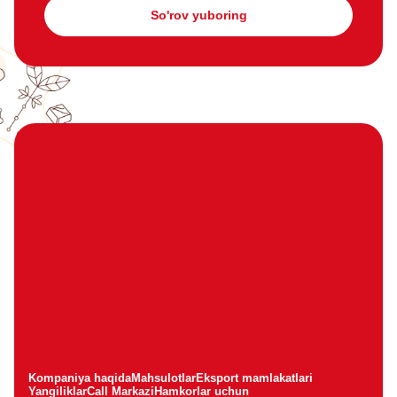
So'rov yuboring
Kompaniya haqida
Mahsulotlar
Eksport mamlakatlari
Yangiliklar
Call Markazi
Hamkorlar uchun