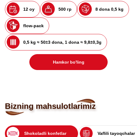
12 oy
500 гр
8 dona 0,5 kg
flow-pack
0,5 kg ≈ 50±3 dona, 1 dona ≈ 9,8±0,3g
Hamkor bo'ling
Bizning mahsulotlarimiz
Shokoladli konfetlar
Vaflili tayoqchalar