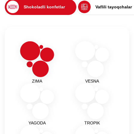
Shokoladli konfetlar
Vaflili tayoqchalar
ZIMA
VESNA
YAGODA
TROPIK