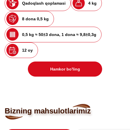
Qadoqlash qoplamasi
4 kg
8 dona 0,5 kg
0,5 kg ≈ 50±3 dona, 1 dona ≈ 9,8±0,3g
12 oy
Hamkor bo'ling
Bizning mahsulotlarimiz