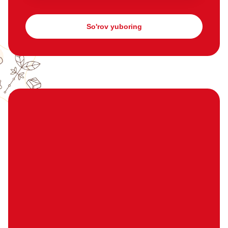
So'rov yuboring